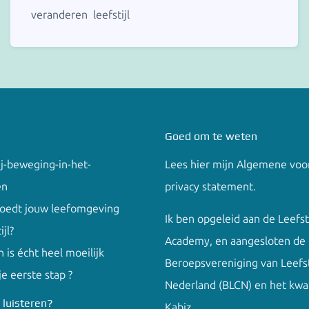
veranderen
leefstijl
Goed om te weten
ij-beweging-in-het-
Lees hier mijn
Algemene voo
en
privacy
statement.
loedt jouw leefomgeving
Ik ben opgeleid aan de
Leefst
ijl?
Academy
, en aangesloten de
 is écht heel moeilijk
Beroepsvereniging van Leefst
 je eerste stap ?
Nederland (BLCN) en het kwal
 luisteren?
Kabiz.