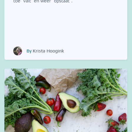
toe "valt" en weer "opstaat".
By
Krista Hoogink