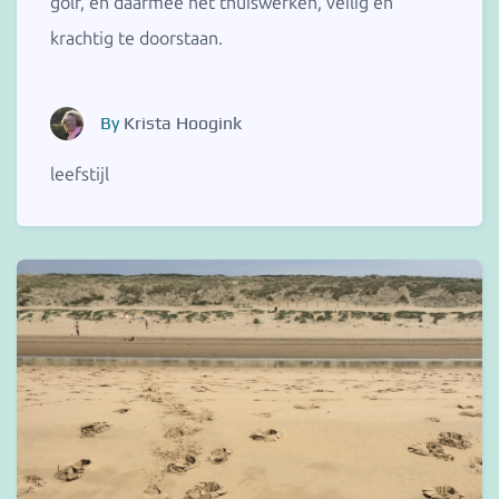
golf, en daarmee het thuiswerken, veilig én
krachtig te doorstaan.
By
Krista Hoogink
leefstijl