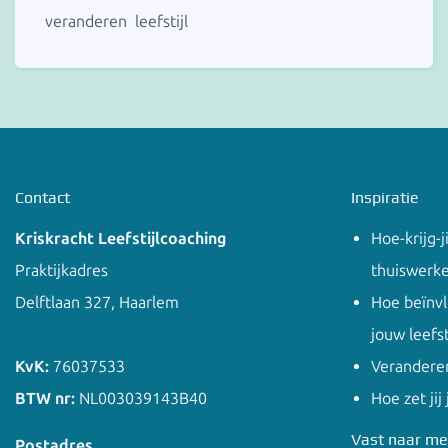
veranderen
leefstijl
Contact
Inspiratie
Kriskracht Leefstijlcoaching
Hoe-krijg-j
Praktijkadres
thuiswerk
Delftlaan 327, Haarlem
Hoe beïnv
jouw leefst
KvK:
76037533
Veranderen
BTW nr:
NL003039143B40
Hoe zet jij
Vast naar me
Postadres