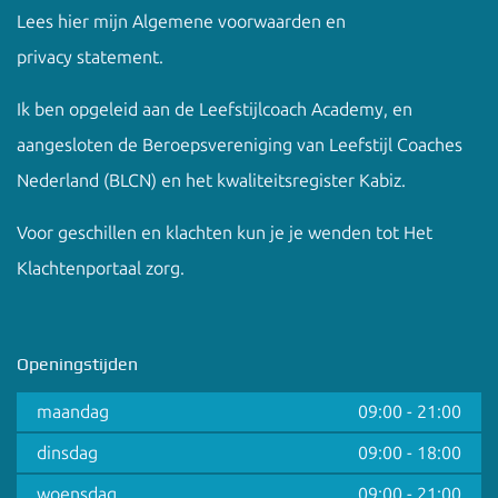
Lees hier mijn
Algemene voorwaarden en
privacy
statement.
Ik ben opgeleid aan de
Leefstijlcoach Academy
, en
aangesloten de Beroepsvereniging van Leefstijl Coaches
Nederland (BLCN) en het kwaliteitsregister Kabiz.
Voor geschillen en klachten kun je je wenden tot
Het
Klachtenportaal zorg
.
Openingstijden
maandag
09:00
-
21:00
dinsdag
09:00
-
18:00
woensdag
09:00
-
21:00