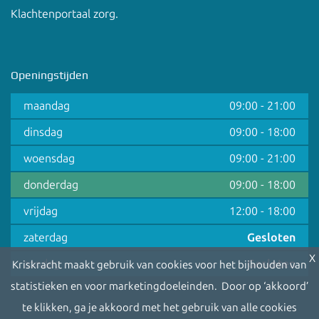
Klachtenportaal zorg
.
Openingstijden
maandag
09:00
-
21:00
dinsdag
09:00
-
18:00
woensdag
09:00
-
21:00
donderdag
09:00
-
18:00
vrijdag
12:00
-
18:00
zaterdag
Gesloten
X
zondag
Gesloten
Kriskracht maakt gebruik van cookies voor het bijhouden van
statistieken en voor marketingdoeleinden. Door op ‘akkoord’
te klikken, ga je akkoord met het gebruik van alle cookies