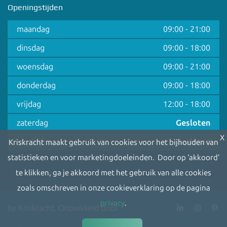
Openingstijden
maandag
09:00
-
21:00
dinsdag
09:00
-
18:00
woensdag
09:00
-
21:00
donderdag
09:00
-
18:00
vrijdag
12:00
-
18:00
zaterdag
Gesloten
X
zondag
Gesloten
Kriskracht maakt gebruik van cookies voor het bijhouden van
statistieken en voor marketingdoeleinden. Door op ‘akkoord’
te klikken, ga je akkoord met het gebruik van alle cookies
zoals omschreven in onze cookieverklaring op de pagina
privacy
.
by Kriskracht. Ontwikkeld door