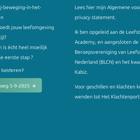
ij-beweging-in-het-
Lees hier mijn
Algemene voo
en
privacy
statement.
loedt jouw leefomgeving
Ik ben opgeleid aan de
Leefst
ijl?
Academy
, en aangesloten de
 is écht heel moeilijk
Beroepsvereniging van Leefst
 je eerste stap ?
Nederland (BLCN) en het kwal
 luisteren?
Kabiz.
roeg 5-9-2025
Voor geschillen en klachten k
wenden tot
Het Klachtenport