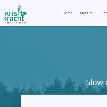
Home
Over mij
Lee
Slow 