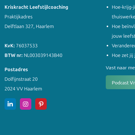
Kriskracht Leefstijlcoaching
Hoe-krijg-j
Praktijkadres
thuiswerk
Delftlaan 327, Haarlem
Hoe beïnv
jouw leefst
KvK:
76037533
Veranderen
BTW nr:
NL003039143B40
Hoe zet jij
Vast naar me
Postadres
Dolfijnstraat 20
Podcast V
2024 VV Haarlem