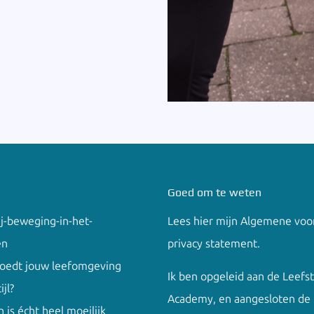
Goed om te weten
ij-beweging-in-het-
Lees hier mijn
Algemene voo
en
privacy
statement.
loedt jouw leefomgeving
Ik ben opgeleid aan de
Leefst
ijl?
Academy
, en aangesloten de
 is écht heel moeilijk