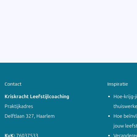
Contact
Inspiratie
Kriskracht Leefstijlcoaching
Hoe-krijg-j
Praktijkadres
thuiswerk
Delftlaan 327, Haarlem
Hoe beïnv
jouw leefst
KvK:
76037533
Veranderen