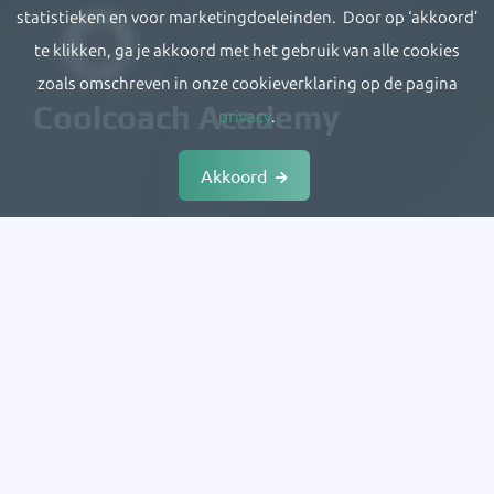
statistieken en voor marketingdoeleinden. Door op ‘akkoord’
te klikken, ga je akkoord met het gebruik van alle cookies
zoals omschreven in onze cookieverklaring op de pagina
Coolcoach Academy
privacy
.
Akkoord
De GLI in jouw praktijk?
Contact